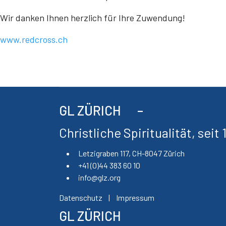
Wir danken Ihnen herzlich für Ihre Zuwendung!
www.redcross.ch
GL ZÜRICH
Christliche Spiritualität, seit
Letzigraben 117, CH-8047 Zürich
+41 (0)44 383 60 10
info@glz.org
Datenschutz
|
Impressum
GL ZÜRICH