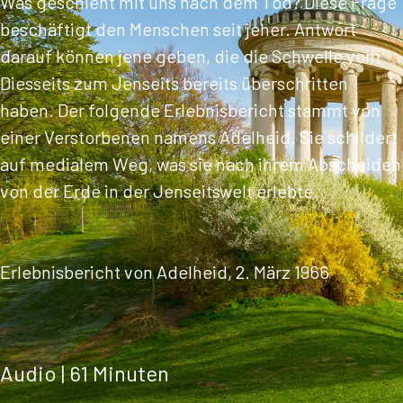
Was geschieht mit uns nach dem Tod? Diese Frage
beschäftigt den Menschen seit jeher. Antwort
darauf können jene geben, die die Schwelle vom
Diesseits zum Jenseits bereits überschritten
haben. Der folgende Erlebnisbericht stammt von
einer Verstorbenen namens Adelheid. Sie schildert
auf medialem Weg, was sie nach ihrem Abscheiden
von der Erde in der Jenseitswelt erlebte.
Erlebnisbericht von Adelheid, 2. März 1966
Audio | 61 Minuten