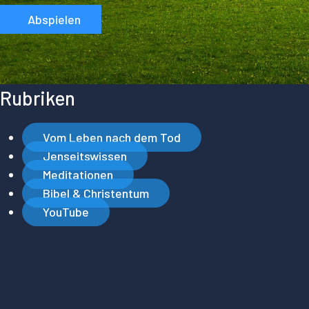
Abspielen
Rubriken
Vom Leben nach dem Tod
Jenseitswissen
Meditationen
Bibel & Christentum
YouTube