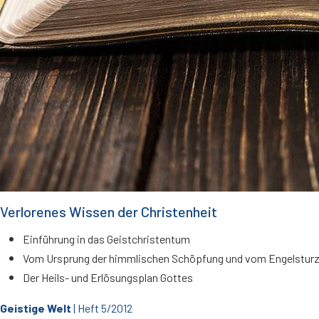
Verlorenes Wissen der Christenheit
Einführung in das Geistchristentum
Vom Ursprung der himmlischen Schöpfung und vom Engelstur
Der Heils- und Erlösungsplan Gottes
Geistige Welt
| Heft 5/2012